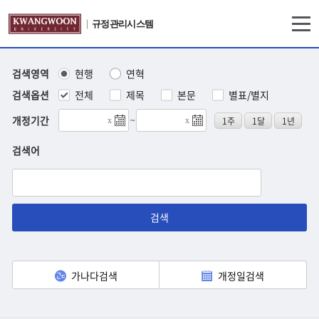
규정관리시스템
검색영역
현행
연혁
검색옵션
전체
제목
본문
별표/별지
개정기간
1주
1달
1년
x
~
x
검색어
검색
가나다검색
개정일검색